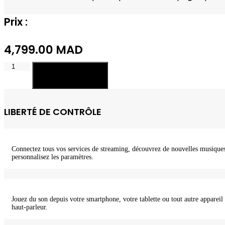
Prix :
4,799.00
MAD
quantité
Ajouter au panier
de
Sonos
Move
LIBERTÉ DE CONTRÔLE
Connectez tous vos services de streaming, découvrez de nouvelles musique
personnalisez les paramètres.
Jouez du son depuis votre smartphone, votre tablette ou tout autre appareil
haut-parleur.